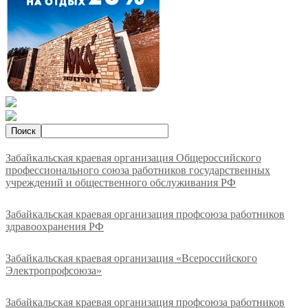
Забайкальская краевая организация Общероссийского
профессионального союза работников государственных
учреждений и общественного обслуживания РФ
Забайкальская краевая организация профсоюза работников
здравоохранения РФ
Забайкальская краевая организация «Всероссийского
Электропрофсоюза»
Забайкальская краевая организация профсоюза работников