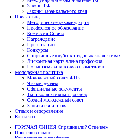
Международное законодательство
Законы РФ
Законы Забайкальского края
Профактиву
Методические рекомендации
Профсоюзное образование
Комиссии Совета
Награждение
Презентации
Конкурсы
Спортивные клубы в трудовых коллективах
Дисконтная карта члена профсоюза
Повышаем финансовую грамотность
Молодежная политика
Молодежный совет ФПЗ
Что мы делаем
Официальные документы
Ты и коллективный договор
Создай молодежный совет
Защити свои права
Отдых и оздоровление
Контакты
ГОРЯЧАЯ ЛИНИЯ Спрашивали? Отвечаем
Профсоюз помог