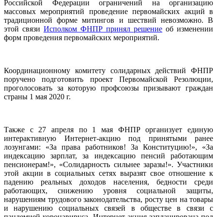
Российской Федерации ограничений на организацию
массовых мероприятий проведение первомайских акций в
традиционной форме митингов и шествий невозможно. В
этой связи
Исполком ФНПР принял решение
об изменении
форм проведения первомайских мероприятий.
Координационному комитету солидарных действий ФНПР
поручено подготовить проект Первомайской Резолюции,
проголосовать за которую профсоюзы призывают граждан
страны 1 мая 2020 г.
Также с 27 апреля по 1 мая ФНПР организует единую
интерактивную Интернет-акцию под принятыми ранее
лозунгами: «За права работников! За Конституцию!», «За
индексацию зарплат, за индексацию пенсий работающим
пенсионерам!», «Солидарность сильнее заразы!». Участники
этой акции в социальных сетях выразят свое отношение к
падению реальных доходов населения, бедности среди
работающих, снижению уровня социальной защиты,
нарушениям трудового законодательства, росту цен на товары
и нарушению социальных связей в обществе в связи с
пандемией коронавируса. Интернет-акция запланирована под