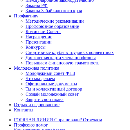
Международное законодательство
Законы РФ
Законы Забайкальского края
Профактиву
Методические рекомендации
Профсоюзное образование
Комиссии Совета
Награждение
Презентации
Конкурсы
Спортивные клубы в трудовых коллективах
Дисконтная карта члена профсоюза
Повышаем финансовую грамотность
Молодежная политика
Молодежный совет ФПЗ
Что мы делаем
Официальные документы
Ты и коллективный договор
Создай молодежный совет
Защити свои права
Отдых и оздоровление
Контакты
ГОРЯЧАЯ ЛИНИЯ Спрашивали? Отвечаем
Профсоюз помог