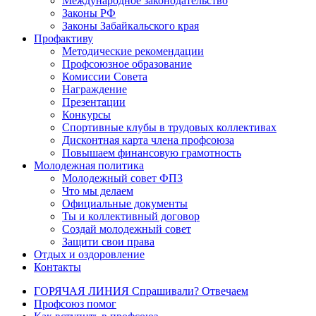
Международное законодательство
Законы РФ
Законы Забайкальского края
Профактиву
Методические рекомендации
Профсоюзное образование
Комиссии Совета
Награждение
Презентации
Конкурсы
Спортивные клубы в трудовых коллективах
Дисконтная карта члена профсоюза
Повышаем финансовую грамотность
Молодежная политика
Молодежный совет ФПЗ
Что мы делаем
Официальные документы
Ты и коллективный договор
Создай молодежный совет
Защити свои права
Отдых и оздоровление
Контакты
ГОРЯЧАЯ ЛИНИЯ Спрашивали? Отвечаем
Профсоюз помог