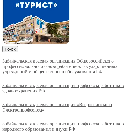
Забайкальская краевая организация Общероссийского
профессионального союза работников государственных
учреждений и общественного обслуживания РФ
Забайкальская краевая организация профсоюза работников
здравоохранения РФ
Забайкальская краевая организация «Всероссийского
Электропрофсоюза»
Забайкальская краевая организация профсоюза работников
народного образования и науки РФ