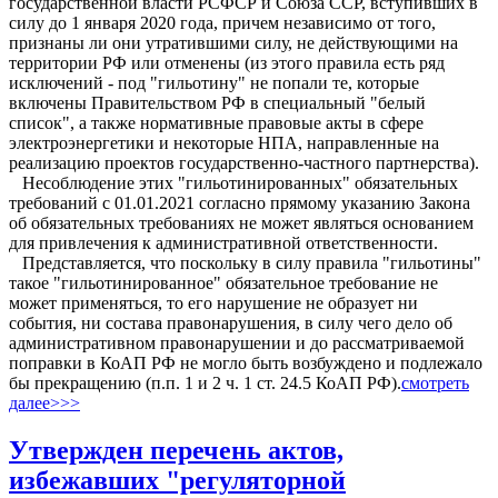
государственной власти РСФСР и Союза ССР, вступивших в
силу до 1 января 2020 года, причем независимо от того,
признаны ли они утратившими силу, не действующими на
территории РФ или отменены (из этого правила есть ряд
исключений - под "гильотину" не попали те, которые
включены Правительством РФ в специальный "белый
список", а также нормативные правовые акты в сфере
электроэнергетики и некоторые НПА, направленные на
реализацию проектов государственно-частного партнерства).
Несоблюдение этих "гильотинированных" обязательных
требований с 01.01.2021 согласно прямому указанию Закона
об обязательных требованиях не может являться основанием
для привлечения к административной ответственности.
Представляется, что поскольку в силу правила "гильотины"
такое "гильотинированное" обязательное требование не
может применяться, то его нарушение не образует ни
события, ни состава правонарушения, в силу чего дело об
административном правонарушении и до рассматриваемой
поправки в КоАП РФ не могло быть возбуждено и подлежало
бы прекращению (п.п. 1 и 2 ч. 1 ст. 24.5 КоАП РФ).
смотреть
далее>>>
Утвержден перечень актов,
избежавших "регуляторной