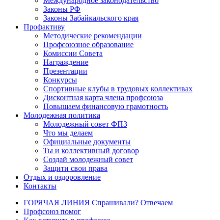
Международное законодательство
Законы РФ
Законы Забайкальского края
Профактиву
Методические рекомендации
Профсоюзное образование
Комиссии Совета
Награждение
Презентации
Конкурсы
Спортивные клубы в трудовых коллективах
Дисконтная карта члена профсоюза
Повышаем финансовую грамотность
Молодежная политика
Молодежный совет ФПЗ
Что мы делаем
Официальные документы
Ты и коллективный договор
Создай молодежный совет
Защити свои права
Отдых и оздоровление
Контакты
ГОРЯЧАЯ ЛИНИЯ Спрашивали? Отвечаем
Профсоюз помог