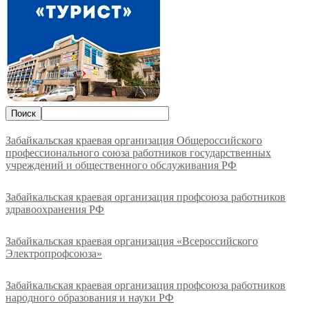
Забайкальская краевая организация Общероссийского
профессионального союза работников государственных
учреждений и общественного обслуживания РФ
Забайкальская краевая организация профсоюза работников
здравоохранения РФ
Забайкальская краевая организация «Всероссийского
Электропрофсоюза»
Забайкальская краевая организация профсоюза работников
народного образования и науки РФ