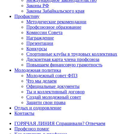
Международное законодательство
Законы РФ
Законы Забайкальского края
Профактиву
Методические рекомендации
Профсоюзное образование
Комиссии Совета
Награждение
Презентации
Конкурсы
Спортивные клубы в трудовых коллективах
Дисконтная карта члена профсоюза
Повышаем финансовую грамотность
Молодежная политика
Молодежный совет ФПЗ
Что мы делаем
Официальные документы
Ты и коллективный договор
Создай молодежный совет
Защити свои права
Отдых и оздоровление
Контакты
ГОРЯЧАЯ ЛИНИЯ Спрашивали? Отвечаем
Профсоюз помог