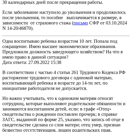
30 календарных дней после прекращения работы.
Если заболевание наступило до увольнения и продолжилось
после увольнения, то пособие выплачивается в размере, в
зависимости от страхового стажа (
письмо
СФР от 03.10.2024
N 14-20/46870).
Одна воспитываю ребенка возрастом 10 лет. Попала под
сокращение. Имею высшее экономическое образования.
Предложили должность заведующего хозяйством? На что я
имею право в данной ситуации?
Дата ответа: 27.09.2022 15:38
В соответствии с частью 4 статьи 261 Трудового Кодекса РФ
расторжение трудового договора с одинокой матерью,
воспитывающей ребенка в возрасте до 14-ти лет, по
инициативе работодателя не допускается.
Но важно учитывать, что к одиноким матерям относят
сотрудниц, которые выполняют родительские обязанности и
занимаются воспитанием детей, если: в графе «Отец»
свидетельства о рождении поставлен прочерк; в справке
ЗАГС, выданной по форме 25, указано, что запись об отце в
свидетельстве сделана со слов матери; отец умер, признан
безвестно отсутствующим, лишен родительских прав,