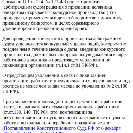
Согласно П.1 ст.124 № 127-ФЗ после принятия
арбитражным судом решения о признании должника
банкротом открывается конкурсное производство ( это
процедура, применяемая в деле о банкротстве к должнику,
признанному банкротом, в целях соразмерного
удовлетворения требований кредиторов).
Для проведения конкурсного производства арбитражным
судом утверждается конкурсный управляющий, которым не
позднее чем в течение месяца с даты введения конкурсного
производства должны быть направлены уведомления в адрес
работников должника о предстоящем увольнении по
ликвидации организации (п.1ч.1 ст.81 ТК РФ).
О предстоящем увольнении в связи с ликвидацией
организации работники предупреждаются персонально и под
роспись не менее чем за два месяца до увольнения (ч.2 ст.180
ТК РФ).
При увольнении производят полный расчет по заработной
плате, т.е. выплата всех сумм причитающихся работнику
(ст.ст.130, 140 ТК РФ) (это компенсации за
неиспользованный отпуск, все неиспользованные отгулы за
работу в выходные или нерабочие праздничные дни
(
Постановление Конституционного Суда РФ от 6 декабря