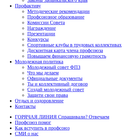
Законы Забайкальского края
Профактиву
Методические рекомендации
Профсоюзное образование
Комиссии Совета
Награждение
Презентации
Конкурсы
Спортивные клубы в трудовых коллективах
Дисконтная карта члена профсоюза
Повышаем финансовую грамотность
Молодежная политика
Молодежный совет ФПЗ
Что мы делаем
Официальные документы
Ты и коллективный договор
Создай молодежный совет
Защити свои права
Отдых и оздоровление
Контакты
ГОРЯЧАЯ ЛИНИЯ Спрашивали? Отвечаем
Профсоюз помог
Как вступить в профсоюз
СМИ о нас