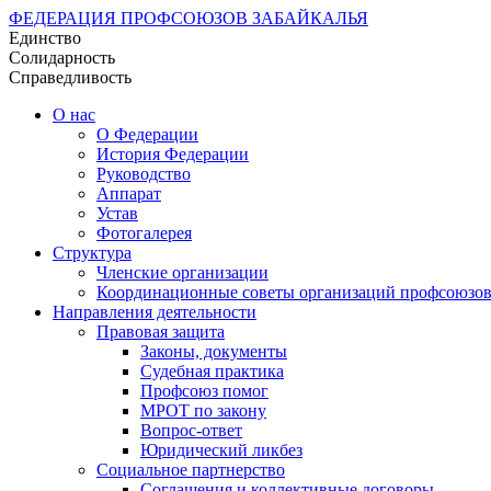
ФЕДЕРАЦИЯ ПРОФСОЮЗОВ ЗАБАЙКАЛЬЯ
Единство
Солидарность
Справедливость
О нас
О Федерации
История Федерации
Руководство
Аппарат
Устав
Фотогалерея
Структура
Членские организации
Координационные советы организаций профсоюзо
Направления деятельности
Правовая защита
Законы, документы
Судебная практика
Профсоюз помог
МРОТ по закону
Вопрос-ответ
Юридический ликбез
Социальное партнерство
Соглашения и коллективные договоры