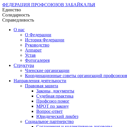
ФЕДЕРАЦИЯ ПРОФСОЮЗОВ ЗАБАЙКАЛЬЯ
Единство
Солидарность
Справедливость
О нас
О Федерации
История Федерации
Руководство
Аппарат
Устав
Фотогалерея
Структура
Членские организации
Координационные советы организаций профсоюзо
Направления деятельности
Правовая защита
Законы, документы
Судебная практика
Профсоюз помог
МРОТ по закону
Вопрос-ответ
Юридический ликбез
Социальное партнерство
Соглашения и коллективные договоры