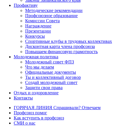
Законы Забайкальского края
Профактиву
Методические рекомендации
Профсоюзное образование
Комиссии Совета
Награждение
Презентации
Конкурсы
Спортивные клубы в трудовых коллективах
Дисконтная карта члена профсоюза
Повышаем финансовую грамотность
Молодежная политика
Молодежный совет ФПЗ
Что мы делаем
Официальные документы
Ты и коллективный договор
Создай молодежный совет
Защити свои права
Отдых и оздоровление
Контакты
ГОРЯЧАЯ ЛИНИЯ Спрашивали? Отвечаем
Профсоюз помог
Как вступить в профсоюз
СМИ о нас