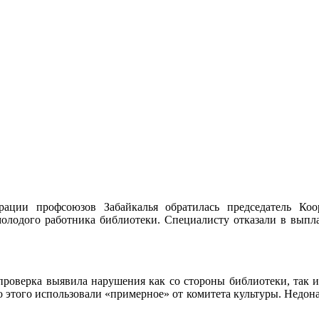
ации профсоюзов Забайкалья обратилась председатель Коо
лодого работника библиотеки. Специалисту отказали в выпла
оверка выявила нарушения как со стороны библиотеки, так и к
о этого использовали «примерное» от комитета культуры. Недона