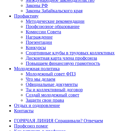
Международное законодательство
Законы РФ
Законы Забайкальского края
Профактиву
Методические рекомендации
Профсоюзное образование
Комиссии Совета
Награждение
Презентации
Конкурсы
Спортивные клубы в трудовых коллективах
Дисконтная карта члена профсоюза
Повышаем финансовую грамотность
Молодежная политика
Молодежный совет ФПЗ
Что мы делаем
Официальные документы
Ты и коллективный договор
Создай молодежный совет
Защити свои права
Отдых и оздоровление
Контакты
ГОРЯЧАЯ ЛИНИЯ Спрашивали? Отвечаем
Профсоюз помог