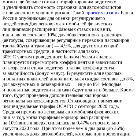
могли еще больше снижать тариф хорошим водителям
и увеличивать стоимость страховки для автомобилистов
с повышенным уровнем рисков. Такой
проект указания
Банка
России опубликован для оценки регулирующего
воздействия.Для легковых автомобилей физических
лиц диапазон расширения базовых ставок как вниз,
так и вверх составит 10%, для общественного транспорта
(автобусы, совершающие регулярные перевозки пассажиров,
троллейбусы и трамваи) — 4,9%, для других категорий
транспортных средств, в частности для такси, —
30%.С учетом проведенного Банком России анализа
планируется пересмотреть коэффициенты в зависимости
от возраста и стажа водителя, а также коэффициенты
за аварийность (бонус-малус). В результате для взрослых
и опытных водителей дополнительная скидка составит до 8%,
для аккуратных и безаварийных — еще до 8%. Молодые
и неопытные водители и лихачи будут платить больше. Кроме
того, будет проведена дополнительная калибровка
региональных коэффициентов.Страховщики применяют
индивидуальные тарифы ОСАГО с сентября 2020 года.
Средняя премия по легковым автомобилям физических
лиц за год, когда тарифный коридор был расширен
на 10% вниз и вверх, снизилась на 0,47% относительно
августа 2020 года. При этом более чем в два раза (до 36%)
увеличилась доля автолюбителей, которые при пролонгации