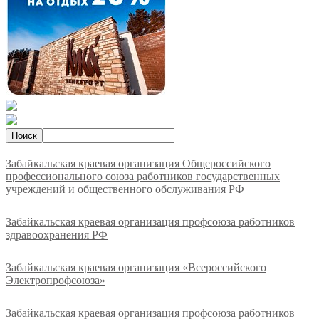
Забайкальская краевая организация Общероссийского
профессионального союза работников государственных
учреждений и общественного обслуживания РФ
Забайкальская краевая организация профсоюза работников
здравоохранения РФ
Забайкальская краевая организация «Всероссийского
Электропрофсоюза»
Забайкальская краевая организация профсоюза работников