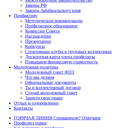
Международное законодательство
Законы РФ
Законы Забайкальского края
Профактиву
Методические рекомендации
Профсоюзное образование
Комиссии Совета
Награждение
Презентации
Конкурсы
Спортивные клубы в трудовых коллективах
Дисконтная карта члена профсоюза
Повышаем финансовую грамотность
Молодежная политика
Молодежный совет ФПЗ
Что мы делаем
Официальные документы
Ты и коллективный договор
Создай молодежный совет
Защити свои права
Отдых и оздоровление
Контакты
ГОРЯЧАЯ ЛИНИЯ Спрашивали? Отвечаем
Профсоюз помог