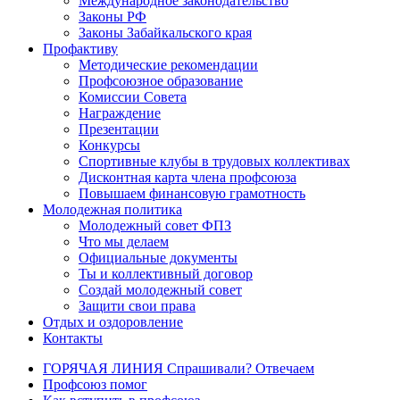
Международное законодательство
Законы РФ
Законы Забайкальского края
Профактиву
Методические рекомендации
Профсоюзное образование
Комиссии Совета
Награждение
Презентации
Конкурсы
Спортивные клубы в трудовых коллективах
Дисконтная карта члена профсоюза
Повышаем финансовую грамотность
Молодежная политика
Молодежный совет ФПЗ
Что мы делаем
Официальные документы
Ты и коллективный договор
Создай молодежный совет
Защити свои права
Отдых и оздоровление
Контакты
ГОРЯЧАЯ ЛИНИЯ Спрашивали? Отвечаем
Профсоюз помог