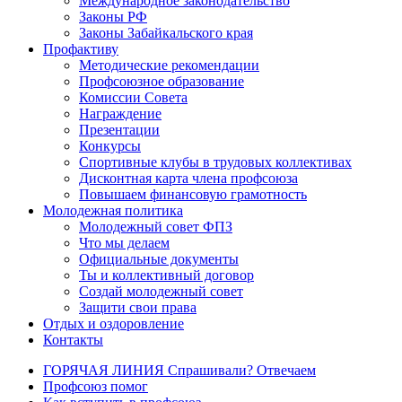
Международное законодательство
Законы РФ
Законы Забайкальского края
Профактиву
Методические рекомендации
Профсоюзное образование
Комиссии Совета
Награждение
Презентации
Конкурсы
Спортивные клубы в трудовых коллективах
Дисконтная карта члена профсоюза
Повышаем финансовую грамотность
Молодежная политика
Молодежный совет ФПЗ
Что мы делаем
Официальные документы
Ты и коллективный договор
Создай молодежный совет
Защити свои права
Отдых и оздоровление
Контакты
ГОРЯЧАЯ ЛИНИЯ Спрашивали? Отвечаем
Профсоюз помог