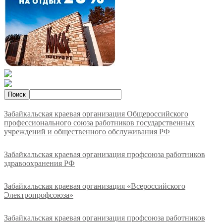
Забайкальская краевая организация Общероссийского
профессионального союза работников государственных
учреждений и общественного обслуживания РФ
Забайкальская краевая организация профсоюза работников
здравоохранения РФ
Забайкальская краевая организация «Всероссийского
Электропрофсоюза»
Забайкальская краевая организация профсоюза работников